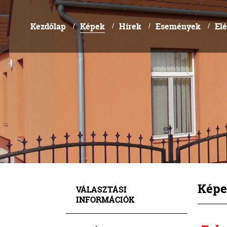
Kezdőlap
Képek
Hírek
Események
El
/
/
/
/
Képe
VÁLASZTÁSI
INFORMÁCIÓK