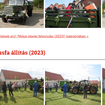
képek a(z) "Május elsejei felvonulás (2023)" kategóriában
»
sfa állítás (2023)