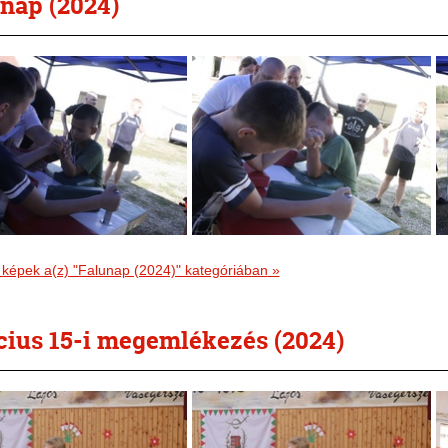
nap (2024)
 képek a(z) "Falunap (2024)" kategóriában
»
ius 15-i megemlékezés (2024)