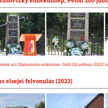
usovszky emlékünnep, Petőfi 200 jubi
 képek a(z) "Markusovszky emlékünnep, Petőfi 200 jubilleum (2023)" k
s elsejei felvonulás (2023)