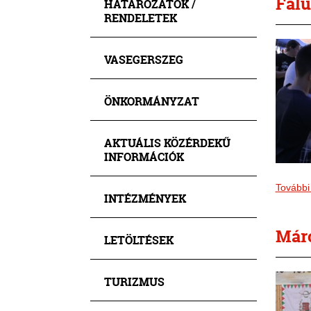
Falu
HATÁROZATOK /
RENDELETEK
VASEGERSZEG
ÖNKORMÁNYZAT
AKTUÁLIS KÖZÉRDEKŰ
INFORMÁCIÓK
További
INTÉZMÉNYEK
Márc
LETÖLTÉSEK
TURIZMUS