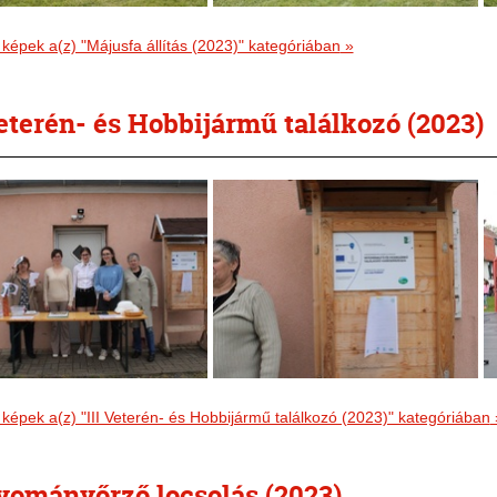
képek a(z) "Májusfa állítás (2023)" kategóriában
»
Veterén- és Hobbijármű találkozó (2023)
képek a(z) "III Veterén- és Hobbijármű találkozó (2023)" kategóriában
ományőrző locsolás (2023)