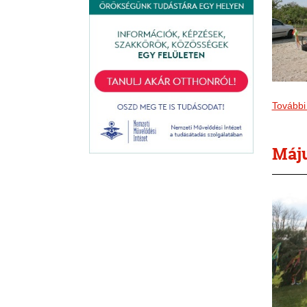
További 
Máju