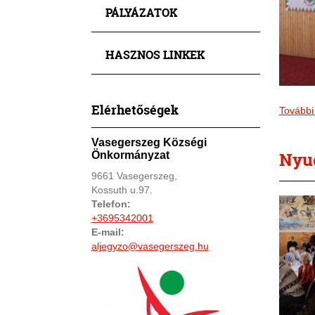
PÁLYÁZATOK
HASZNOS LINKEK
Elérhetőségek
További
Vasegerszeg Községi
Nyug
Önkormányzat
9661 Vasegerszeg,
Kossuth u.97.
Telefon:
+3695342001
E-mail:
aljegyzo@vasegerszeg.hu