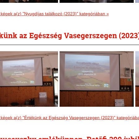
 képek a(z) "Nyugdíjas találkozó (2023)" kategóriában
»
künk az Egészség Vasegerszegen (2023
 képek a(z) "Értékünk az Egészség Vasegerszegen (2023)" kategóriáb