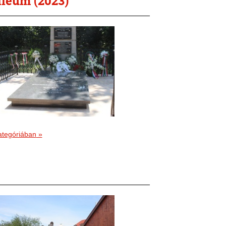
lleum (2023)
ategóriában
»