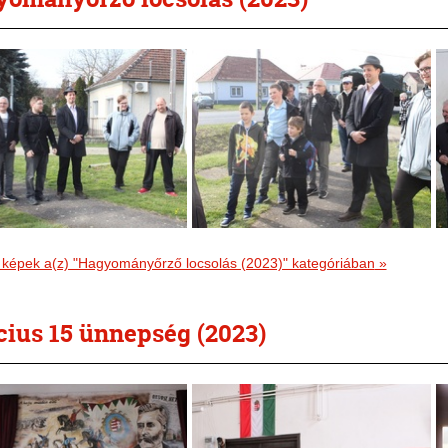
 képek a(z) "Hagyományőrző locsolás (2023)" kategóriában
»
ius 15 ünnepség (2023)