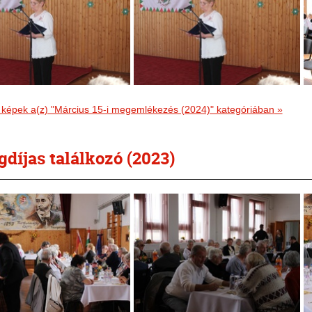
 képek a(z) "Március 15-i megemlékezés (2024)" kategóriában
»
díjas találkozó (2023)