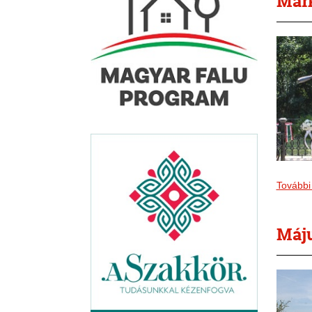
Mark
További
Máju