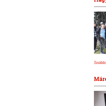
További
Márc