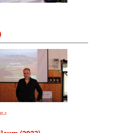
)
an
»