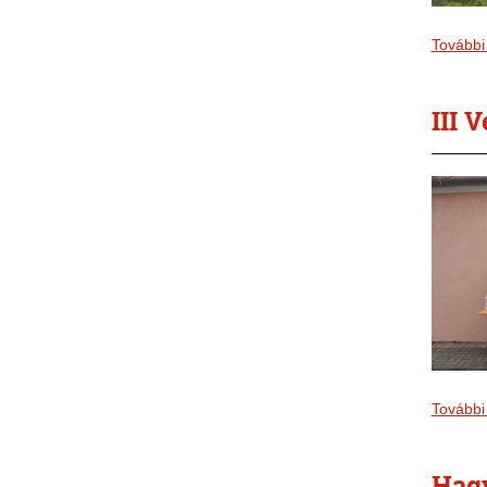
További 
III 
További 
Hagy