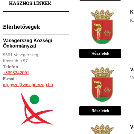
HASZNOS LINKEK
K
K
Elérhetőségek
Vasegerszeg Községi
Önkormányzat
Részletek
9661 Vasegerszeg,
Kossuth u.97.
Telefon:
V
+3695342001
Vá
E-mail:
aljegyzo@vasegerszeg.hu
Részletek
V