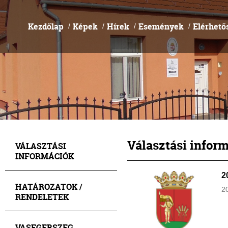
Kezdőlap
Képek
Hírek
Események
Elérhető
/
/
/
/
Választási infor
VÁLASZTÁSI
INFORMÁCIÓK
2
HATÁROZATOK /
20
RENDELETEK
VASEGERSZEG