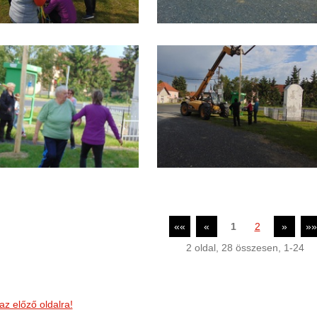
««
«
1
2
»
»»
2
oldal,
28
összesen,
1-24
az előző oldalra!