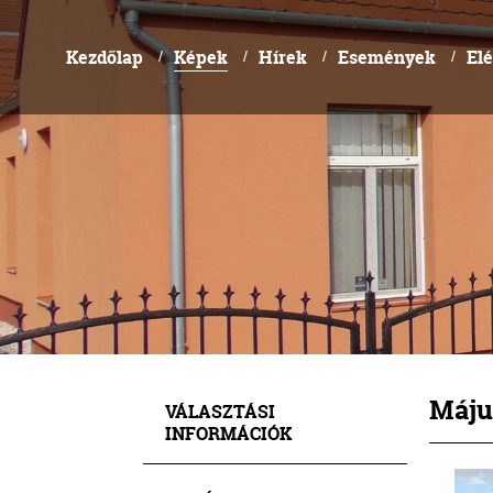
Kezdőlap
Képek
Hírek
Események
El
/
/
/
/
Május
VÁLASZTÁSI
INFORMÁCIÓK