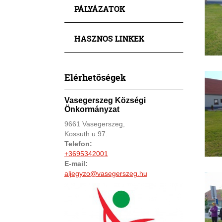
PÁLYÁZATOK
HASZNOS LINKEK
Elérhetőségek
Vasegerszeg Községi
Önkormányzat
9661 Vasegerszeg,
Kossuth u.97.
Telefon:
+3695342001
E-mail:
aljegyzo@vasegerszeg.hu