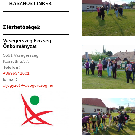
HASZNOS LINKEK
Elérhetőségek
Vasegerszeg Községi
Önkormányzat
9661 Vasegerszeg,
Kossuth u.97.
Telefon:
+3695342001
E-mail:
aljegyzo@vasegerszeg.hu