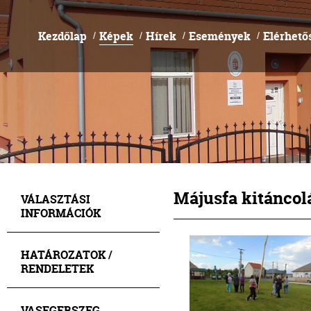
Kezdőlap
Képek
Hírek
Események
Elérhető
/
/
/
/
Májusfa kitáncolá
VÁLASZTÁSI
INFORMÁCIÓK
HATÁROZATOK /
RENDELETEK
VASEGERSZEG