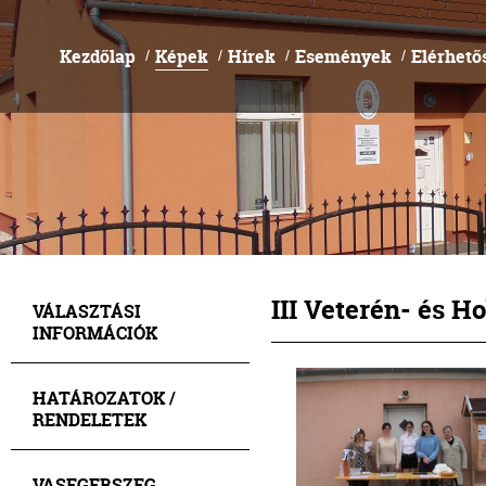
Kezdőlap
Képek
Hírek
Események
Elérhető
/
/
/
/
III Veterén- és H
VÁLASZTÁSI
INFORMÁCIÓK
HATÁROZATOK /
RENDELETEK
VASEGERSZEG