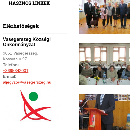
HASZNOS LINKEK
Elérhetőségek
Vasegerszeg Községi
Önkormányzat
9661 Vasegerszeg,
Kossuth u.97.
Telefon:
+3695342001
E-mail:
aljegyzo@vasegerszeg.hu