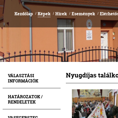
Kezdőlap
Képek
Hírek
Események
Elérhető
/
/
/
/
Nyugdíjas találko
VÁLASZTÁSI
INFORMÁCIÓK
HATÁROZATOK /
RENDELETEK
VASEGERSZEG