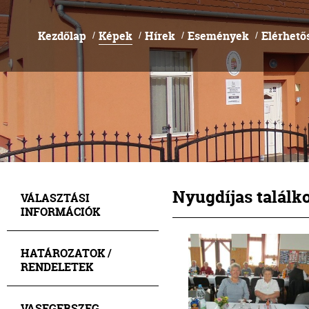
Kezdőlap
Képek
Hírek
Események
Elérhető
/
/
/
/
Nyugdíjas találko
VÁLASZTÁSI
INFORMÁCIÓK
HATÁROZATOK /
RENDELETEK
VASEGERSZEG