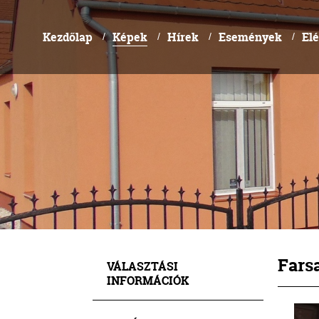
Kezdőlap
Képek
Hírek
Események
El
/
/
/
/
Fars
VÁLASZTÁSI
INFORMÁCIÓK