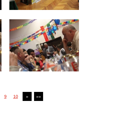
9
10
»
»»