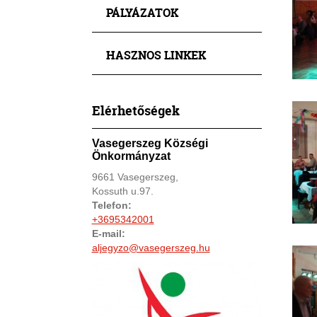
PÁLYÁZATOK
HASZNOS LINKEK
Elérhetőségek
Vasegerszeg Községi
Önkormányzat
9661 Vasegerszeg,
Kossuth u.97.
Telefon:
+3695342001
E-mail:
aljegyzo@vasegerszeg.hu