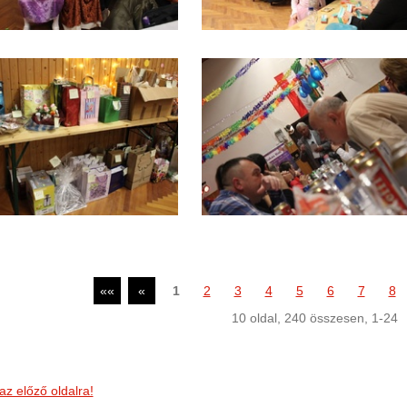
««
«
1
2
3
4
5
6
7
8
10
oldal,
240
összesen,
1-24
az előző oldalra!