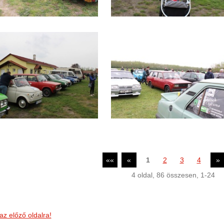
««
«
1
2
3
4
»
4
oldal,
86
összesen,
1-24
az előző oldalra!