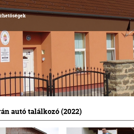
érhetőségek
án autó találkozó (2022)