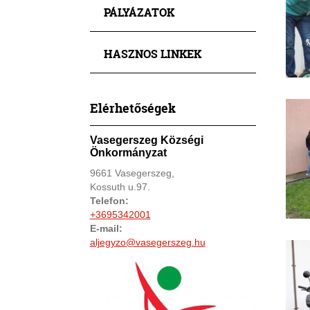
PÁLYÁZATOK
HASZNOS LINKEK
Elérhetőségek
Vasegerszeg Községi
Önkormányzat
9661 Vasegerszeg,
Kossuth u.97.
Telefon:
+3695342001
E-mail:
aljegyzo@vasegerszeg.hu