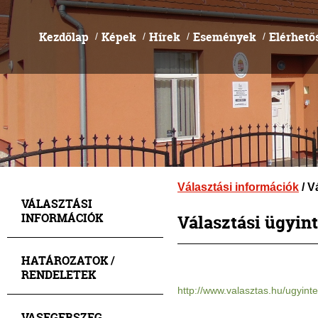
Kezdőlap
Képek
Hírek
Események
Elérhető
/
/
/
/
Választási információk
/ V
VÁLASZTÁSI
INFORMÁCIÓK
Választási ügyin
HATÁROZATOK /
RENDELETEK
http://www.valasztas.hu/ugyint
VASEGERSZEG