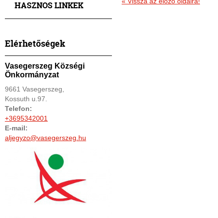
«
Vissza az előző oldalra!
HASZNOS LINKEK
Elérhetőségek
Vasegerszeg Községi
Önkormányzat
9661 Vasegerszeg,
Kossuth u.97.
Telefon:
+3695342001
E-mail:
aljegyzo@vasegerszeg.hu