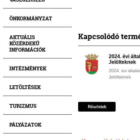
ÖNKORMÁNYZAT
Kapcsolódó term
AKTUÁLIS
KÖZÉRDEKŰ
INFORMÁCIÓK
2024. évi ált
Jelölteknek
INTÉZMÉNYEK
2024. évi általá
Jelölteknek
LETÖLTÉSEK
TURIZMUS
Részletek
PÁLYÁZATOK