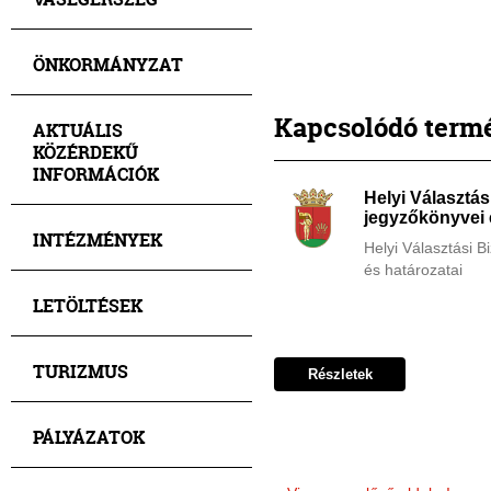
ÖNKORMÁNYZAT
Kapcsolódó term
AKTUÁLIS
KÖZÉRDEKŰ
INFORMÁCIÓK
Helyi Választás
jegyzőkönyvei 
INTÉZMÉNYEK
Helyi Választási B
és határozatai
LETÖLTÉSEK
TURIZMUS
Részletek
PÁLYÁZATOK