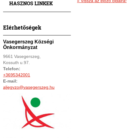
«
Vissza az előző oldalra!
HASZNOS LINKEK
Elérhetőségek
Vasegerszeg Községi
Önkormányzat
9661 Vasegerszeg,
Kossuth u.97.
Telefon:
+3695342001
E-mail:
aljegyzo@vasegerszeg.hu