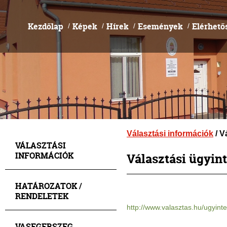
Kezdőlap
Képek
Hírek
Események
Elérhető
/
/
/
/
Választási információk
/ V
VÁLASZTÁSI
INFORMÁCIÓK
Választási ügyin
HATÁROZATOK /
RENDELETEK
http://www.valasztas.hu/ugyint
VASEGERSZEG