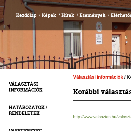
Kezdőlap
Képek
Hírek
Események
Elérhető
/
/
/
/
Választási információk
/ K
VÁLASZTÁSI
INFORMÁCIÓK
Korábbi választá
HATÁROZATOK /
RENDELETEK
http://www.valasztas.hu/valas
VASEGERSZEG