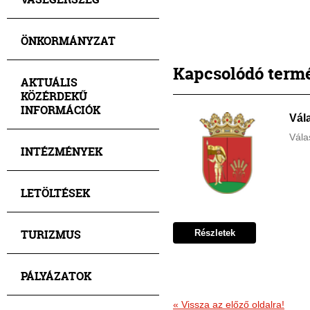
ÖNKORMÁNYZAT
Kapcsolódó term
AKTUÁLIS
KÖZÉRDEKŰ
INFORMÁCIÓK
Vál
Vála
INTÉZMÉNYEK
LETÖLTÉSEK
TURIZMUS
Részletek
PÁLYÁZATOK
«
Vissza az előző oldalra!