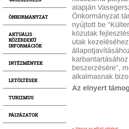
alapján Vasegers
Önkormányzat tá
ÖNKORMÁNYZAT
nyújtott be "Külter
közutak fejleszté
AKTUÁLIS
KÖZÉRDEKŰ
utak kezeléséhez
INFORMÁCIÓK
állapotjavításáho
karbantartásáho
INTÉZMÉNYEK
beszerzésére", m
alkalmasnak bizo
LETÖLTÉSEK
Az elnyert támog
TURIZMUS
PÁLYÁZATOK
«
Vissza az előző oldalra!