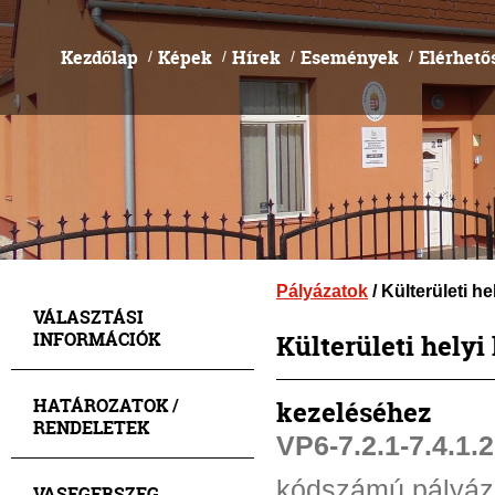
Kezdőlap
Képek
Hírek
Események
Elérhető
/
/
/
/
Pályázatok
/ Külterületi h
VÁLASZTÁSI
INFORMÁCIÓK
Külterületi helyi
HATÁROZATOK /
kezeléséhez
RENDELETEK
VP6-7.2.1-7.4.1.
kódszámú pályáza
VASEGERSZEG