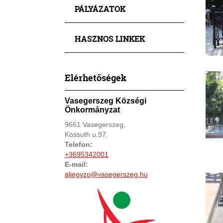
PÁLYÁZATOK
HASZNOS LINKEK
Elérhetőségek
Vasegerszeg Községi
Önkormányzat
9661 Vasegerszeg,
Kossuth u.97.
Telefon:
+3695342001
E-mail:
aljegyzo@vasegerszeg.hu