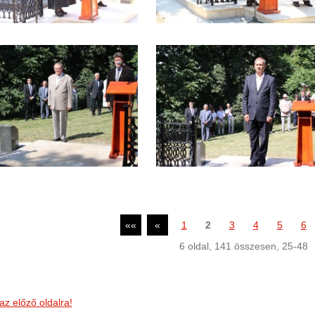
««
«
1
2
3
4
5
6
6
oldal,
141
összesen,
25-48
az előző oldalra!