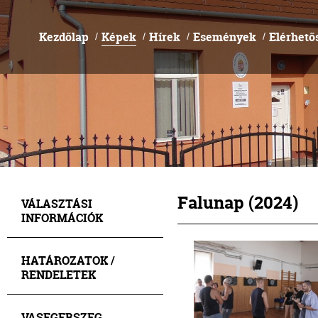
Kezdőlap
Képek
Hírek
Események
Elérhető
/
/
/
/
Falunap (2024)
VÁLASZTÁSI
INFORMÁCIÓK
HATÁROZATOK /
RENDELETEK
VASEGERSZEG