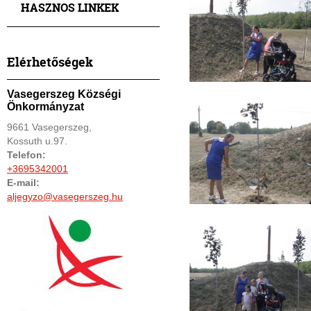
HASZNOS LINKEK
Elérhetőségek
Vasegerszeg Községi
Önkormányzat
9661 Vasegerszeg,
Kossuth u.97.
Telefon:
+3695342001
E-mail:
aljegyzo@vasegerszeg.hu